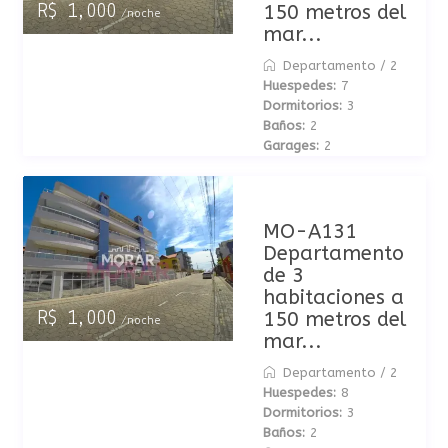
150 metros del
R$ 1,000
/noche
mar...
Departamento
/
2
Huespedes:
7
Dormitorios:
3
Baños:
2
Garages:
2
MO-A131
Departamento
de 3
habitaciones a
150 metros del
R$ 1,000
/noche
mar...
Departamento
/
2
Huespedes:
8
Dormitorios:
3
Baños:
2