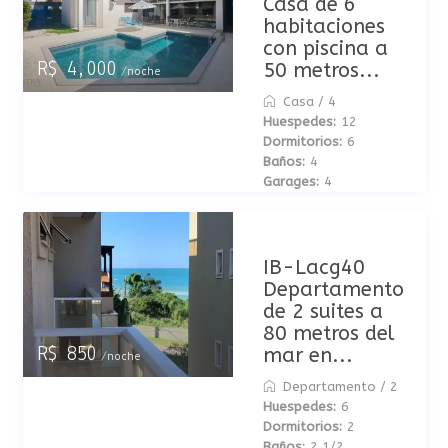
Casa de 6
habitaciones
con piscina a
50 metros...
R$ 4,000
/noche
Casa
/
4
Huespedes:
12
Dormitorios:
6
Baños:
4
Garages:
4
IB-Lacg40
Departamento
de 2 suites a
80 metros del
mar en...
R$ 850
/noche
Departamento
/
2
Huespedes:
6
Dormitorios:
2
Baños:
2 1/2