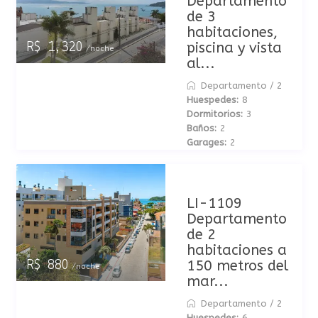
Departamento
de 3
habitaciones,
piscina y vista
R$ 1,320
/noche
al...
Departamento
/
2
Huespedes:
8
Dormitorios:
3
Baños:
2
Garages:
2
LI-1109
Departamento
de 2
habitaciones a
150 metros del
R$ 880
/noche
mar...
Departamento
/
2
Huespedes:
6