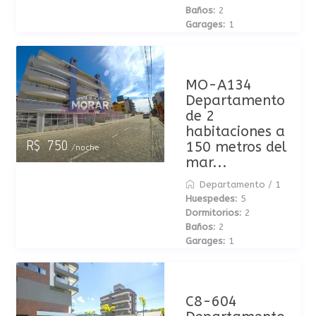
Baños:
2
Garages:
1
MO-A134
Departamento
de 2
habitaciones a
150 metros del
R$ 750
/noche
mar...
Departamento
/
1
Huespedes:
5
Dormitorios:
2
Baños:
2
Garages:
1
C8-604