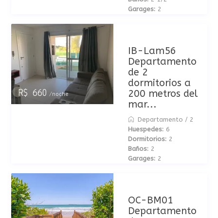
Garages:
2
IB-Lam56
Departamento
de 2
dormitorios a
200 metros del
R$ 660
/noche
mar...
Departamento
/
2
Huespedes:
6
Dormitorios:
2
Baños:
2
Garages:
2
OC-BM01
Departamento