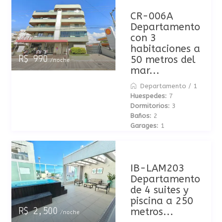
CR-006A
Departamento
con 3
habitaciones a
50 metros del
R$ 990
/noche
mar...
Departamento
/
1
Huespedes:
7
Dormitorios:
3
Baños:
2
Garages:
1
IB-LAM203
Departamento
de 4 suites y
piscina a 250
metros...
R$ 2,500
/noche