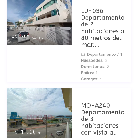
LU-096
Departamento
de 2
habitaciones a
80 metros del
R$ 750
/noche
mar...
Departamento
/
1
Huespedes:
5
Dormitorios:
2
Baños:
1
Garages:
1
MO-A240
Departamento
de 3
habitaciones
con vista al
R$ 1,200
/noche