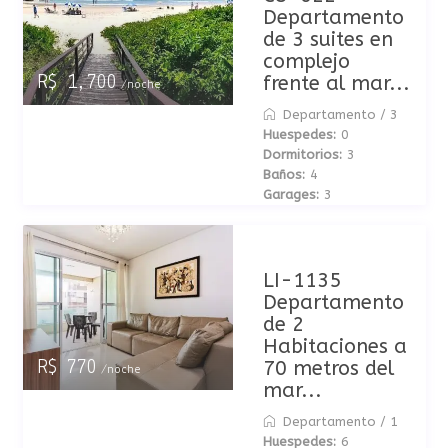
Departamento
de 3 suites en
complejo
frente al mar...
R$ 1,700
/noche
Departamento
/
3
Huespedes:
0
Dormitorios:
3
Baños:
4
Garages:
3
LI-1135
Departamento
de 2
Habitaciones a
70 metros del
R$ 770
/noche
mar...
Departamento
/
1
Huespedes:
6