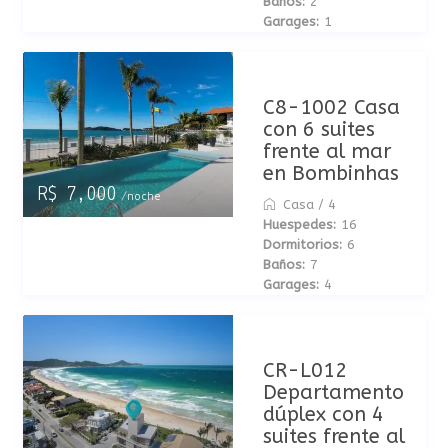
Baños:
2
Garages:
1
C8-1002 Casa
con 6 suites
frente al mar
en Bombinhas
R$ 7,000
/noche
Casa
/
4
Huespedes:
16
Dormitorios:
6
Baños:
7
Garages:
4
CR-L012
Departamento
dúplex con 4
suites frente al