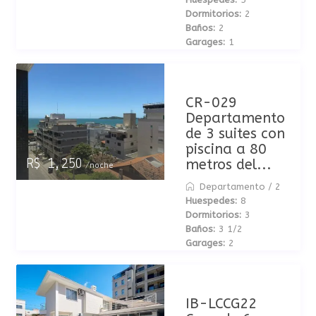
Dormitorios:
2
Baños:
2
Garages:
1
CR-029
Departamento
de 3 suites con
piscina a 80
metros del...
R$ 1,250
/noche
Departamento
/
2
Huespedes:
8
Dormitorios:
3
Baños:
3 1/2
Garages:
2
IB-LCCG22