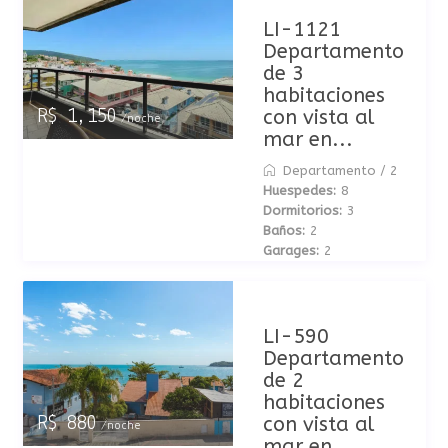
LI-1121
Departamento
de 3
habitaciones
con vista al
R$ 1,150
/noche
mar en...
Departamento
/
2
Huespedes:
8
Dormitorios:
3
Baños:
2
Garages:
2
LI-590
Departamento
de 2
habitaciones
con vista al
R$ 880
/noche
mar en...