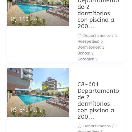
Departamento
de 2
dormitorios
con piscina a
R$ 890
/noche
200...
Departamento
/
1
Huespedes:
5
Dormitorios:
2
Baños:
2
Garages:
1
C8-601
Departamento
de 2
dormitorios
con piscina a
R$ 890
/noche
200...
Departamento
/
1
Huespedes:
5