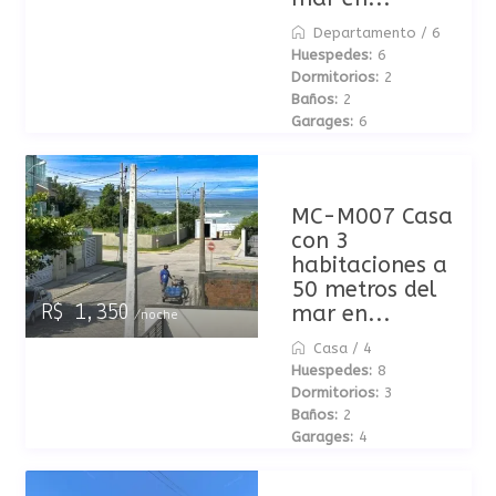
Departamento
/
6
Huespedes:
6
Dormitorios:
2
Baños:
2
Garages:
6
MC-M007 Casa
con 3
habitaciones a
50 metros del
mar en...
R$ 1,350
/noche
Casa
/
4
Huespedes:
8
Dormitorios:
3
Baños:
2
Garages:
4