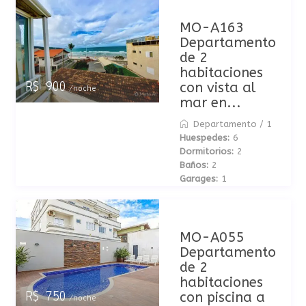
MO-A163
Departamento
de 2
habitaciones
con vista al
R$ 900
/noche
mar en...
Departamento
/
1
Huespedes:
6
Dormitorios:
2
Baños:
2
Garages:
1
MO-A055
Departamento
de 2
habitaciones
con piscina a
R$ 750
/noche