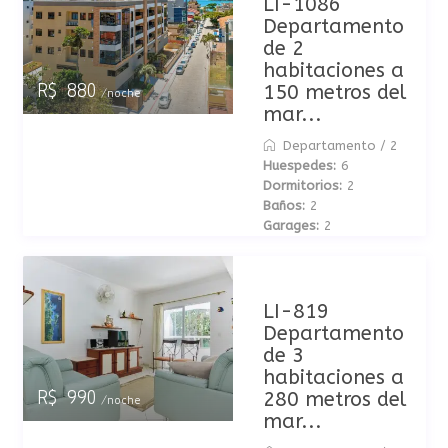
LI-1086
Departamento
de 2
habitaciones a
150 metros del
R$ 880
/noche
mar...
Departamento
/
2
Huespedes:
6
Dormitorios:
2
Baños:
2
Garages:
2
LI-819
Departamento
de 3
habitaciones a
280 metros del
R$ 990
/noche
mar...