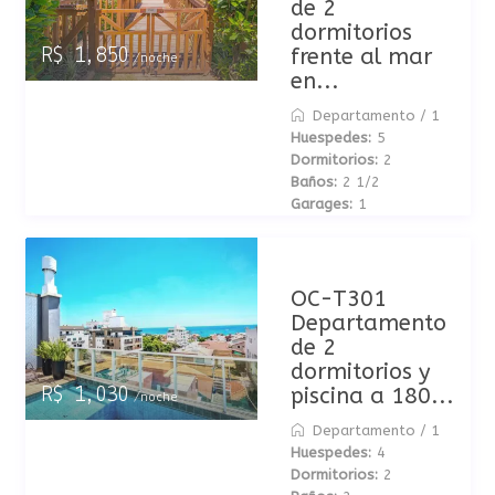
de 2
dormitorios
frente al mar
R$ 1,850
/noche
en...
Departamento
/
1
Huespedes:
5
Dormitorios:
2
Baños:
2 1/2
Garages:
1
OC-T301
Departamento
de 2
dormitorios y
piscina a 180...
R$ 1,030
/noche
Departamento
/
1
Huespedes:
4
Dormitorios:
2