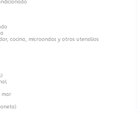
ondicionado
ado
la
or, cocina, microondas y otros utensilios
s)
nal
l mar
ioneta)