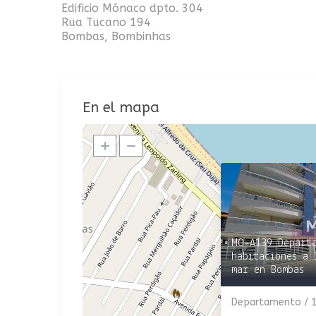
Edificio Mónaco dpto. 304
Rua Tucano 194
Bombas, Bombinhas
En el mapa
MO-A139 Depart
habitaciones a 
mar en Bombas
Departamento / 