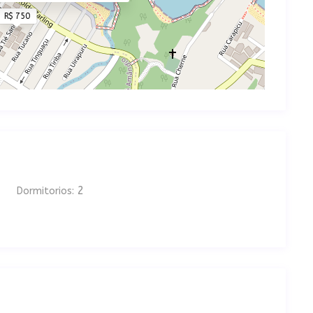
R$ 750
2
Dormitorios: