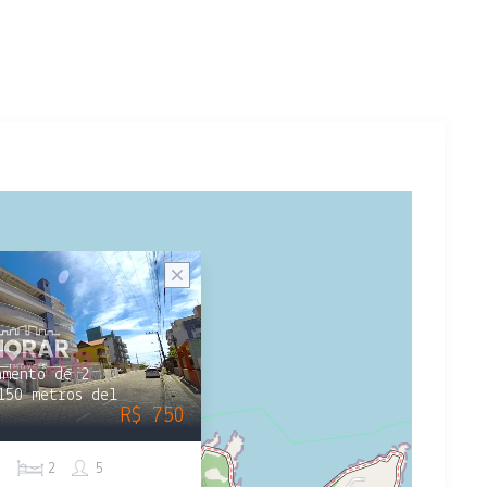
amento de 2
150 metros del
R$ 750
1
2
5