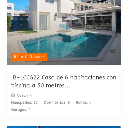
R$ 4,000
/noche
IB-LCCG22 Casa de 6 habitaciones con
piscina a 50 metros...
Casa
/
4
Huespedes:
12
Dormitorios:
6
Baños:
4
Garages:
4