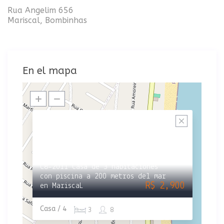
Rua Angelim 656
Mariscal, Bombinhas
En el mapa
C8-2011 Casa de 3 habitaciones
con piscina a 200 metros del mar
R$ 2,900
en MariscaL
Casa / 4
3
8