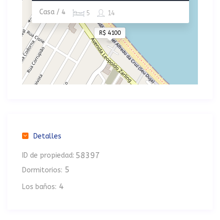
Casa / 4
5
14
R$ 4100
Detalles
58397
ID de propiedad:
5
Dormitorios:
4
Los baños: