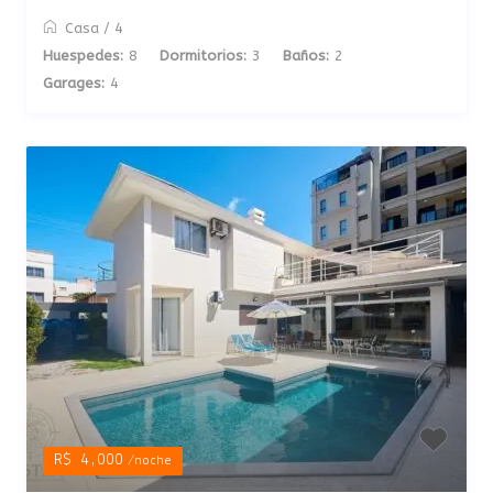
Casa
/
4
Huespedes:
8
Dormitorios:
3
Baños:
2
Garages:
4
R$ 4,000
/noche