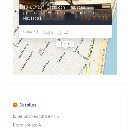
IB-LCM237 Casa con 4 suites y
piscina a 180 metros del mar en
R$ 1,930
Mariscal
Casa / 3
4
12
R$ 1930
Detalles
58235
ID de propiedad:
4
Dormitorios: