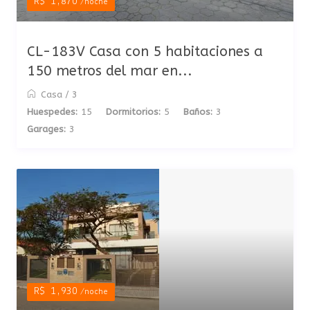
R$ 1,870
/noche
CL-183V Casa con 5 habitaciones a
150 metros del mar en...
Casa
/
3
Huespedes:
15
Dormitorios:
5
Baños:
3
Garages:
3
R$ 1,930
/noche