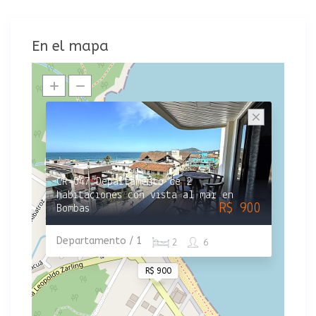
En el mapa
CR-047 Departamento de 2
habitaciones con vista al mar en
R$ 900
Bombas
Departamento / 1
2
6
R$ 900