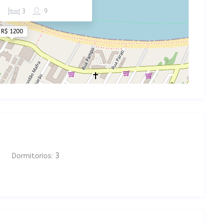
1
3
9
R$ 1200
3
Dormitorios: