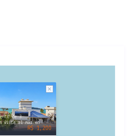
ento de 3
n vista al mar en
R$ 1,200