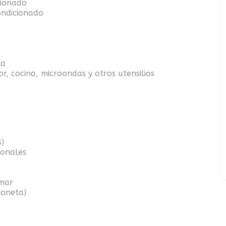
cionado
ondicionado
la
r, cocina, microondas y otros utensilios
s)
ionales
 mar
ioneta)