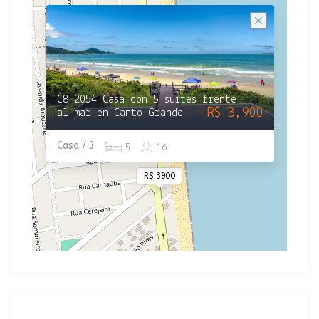
C8-2054 Casa con 5 suites frente
R$ 3,900
al mar en Canto Grande
Casa / 3
5
16
R$ 3900