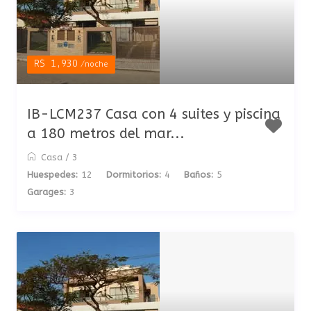
R$ 1,930
/noche
IB-LCM237 Casa con 4 suites y piscina
a 180 metros del mar...
Casa
/
3
Huespedes:
12
Dormitorios:
4
Baños:
5
Garages:
3