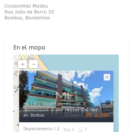
Condomínio Malibu
Rua João de Barro 50
Bombas, Bombinhas
En el mapa
MA-L002 Departamento con 3
dormitorios a 200 metros del mar
R$ 1,290
en Bombas
Departamento / 2
3
7