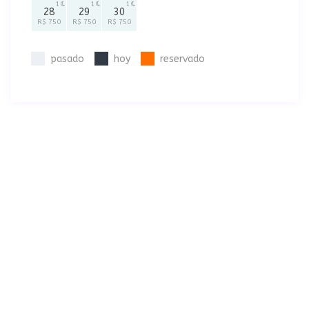
1
1
1
28
29
30
R$ 750
R$ 750
R$ 750
pasado
hoy
reservado