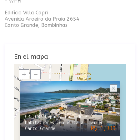
– Wi-Fi
Edifício Villa Capri
Avenida Aroeira da Praia 2654
Canto Grande, Bombinhas
En el mapa
CR-L037 Departamento de 3
habitaciones con vista al mar en
R$ 1,300
Canto Grande