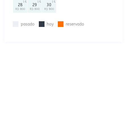
1
1
1
28
29
30
R$ 800
R$ 800
R$ 800
pasado
hoy
reservado