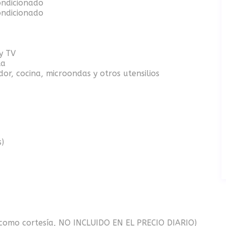
ondicionado
ondicionado
y TV
la
or, cocina, microondas y otros utensilios
s)
s como cortesía, NO INCLUIDO EN EL PRECIO DIARIO)