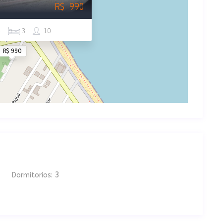
R$ 990
2
3
10
R$ 990
3
Dormitorios: