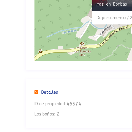
mar en Bombas
Departamento / 
Detalles
46574
ID de propiedad:
2
Los baños: