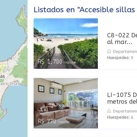
Listados en "Accesible sillas
C8-022 De
al mar...
Departamen
Huespedes:
9
R$ 1,700
/noche
LI-1075 D
metros del
Departamen
Huespedes:
6
R$ 770
/noche