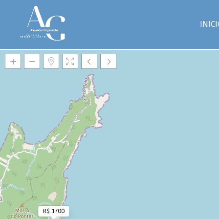
INIC
Cargando mapas
R$ 1700