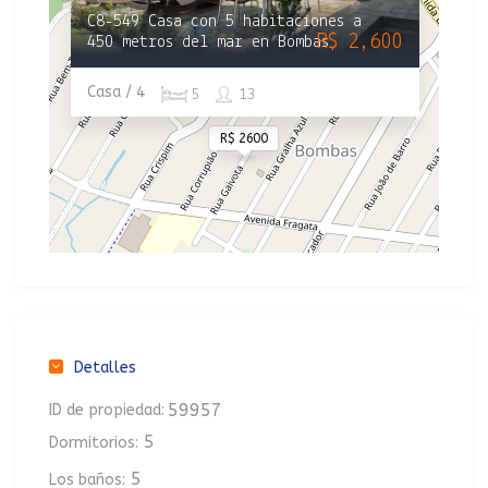
C8-549 Casa con 5 habitaciones a
R$ 2,600
450 metros del mar en Bombas
Casa / 4
5
13
R$ 2600
Detalles
59957
ID de propiedad:
5
Dormitorios:
5
Los baños: