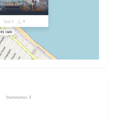
piscina con vista
R$ 1,400
s
2
3
8
R$ 1400
3
Dormitorios: