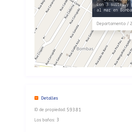
con 3 suites y 
al mar en Bomba
Departamento / 
Detalles
59381
ID de propiedad:
3
Los baños: