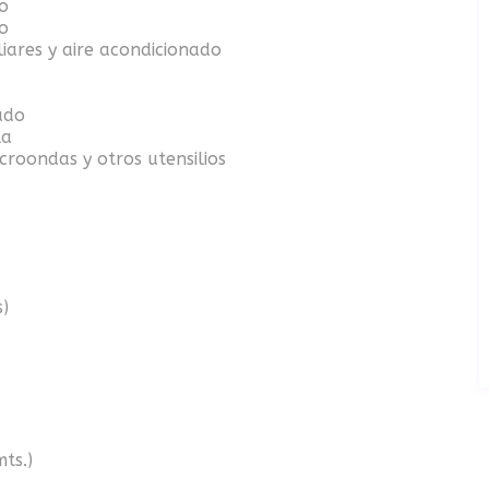
o
o
iares y aire acondicionado
ado
la
croondas y otros utensilios
s)
ts.)