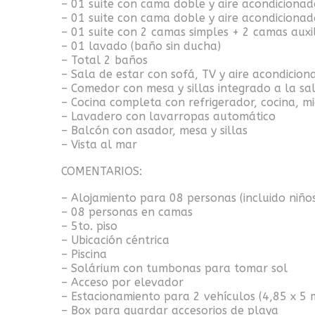
– 01 suite con cama doble y aire acondicionad
– 01 suite con cama doble y aire acondicionad
– 01 suite con 2 camas simples + 2 camas auxil
– 01 lavado (baño sin ducha)
– Total 2 baños
– Sala de estar con sofá, TV y aire acondicion
– Comedor con mesa y sillas integrado a la sa
– Cocina completa con refrigerador, cocina, mi
– Lavadero con lavarropas automático
– Balcón con asador, mesa y sillas
– Vista al mar
COMENTARIOS:
– Alojamiento para 08 personas (incluido niño
– 08 personas en camas
– 5to. piso
– Ubicación céntrica
– Piscina
– Solárium con tumbonas para tomar sol
– Acceso por elevador
– Estacionamiento para 2 vehículos (4,85 x 5 m
– Box para guardar accesorios de playa