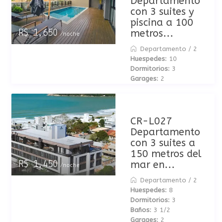
Departamento
con 3 suites y
piscina a 100
metros...
R$ 1,650
/noche
Departamento
/
2
Huespedes:
10
Dormitorios:
3
Garages:
2
CR-L027
Departamento
con 3 suites a
150 metros del
mar en...
R$ 1,450
/noche
Departamento
/
2
Huespedes:
8
Dormitorios:
3
Baños:
3 1/2
Garages:
2