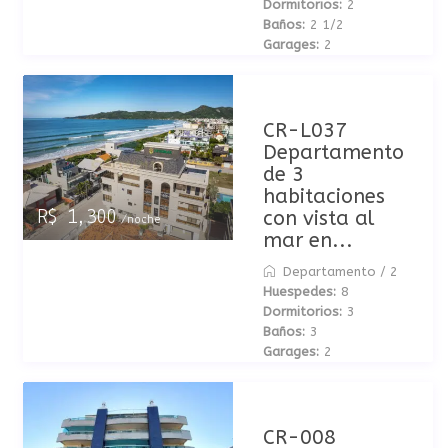
Dormitorios:
2
Baños:
2 1/2
Garages:
2
CR-L037
Departamento
de 3
habitaciones
con vista al
R$ 1,300
/noche
mar en...
Departamento
/
2
Huespedes:
8
Dormitorios:
3
Baños:
3
Garages:
2
CR-008