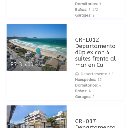
Dormitorios:
3
Baños:
3 1/2
Garages:
2
CR-L012
Departamento
dúplex con 4
suites frente al
mar en Ca
R$ 3,400
/noche
Departamento
/
2
Huespedes:
12
Dormitorios:
4
Baños:
4
Garages:
2
CR-037
Departamento