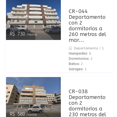
CR-044
Departamento
con 2
dormitorios a
260 metros del
R$ 730
/noche
mar...
Departamento
/
1
Huespedes:
6
Dormitorios:
2
Baños:
2
Garages:
1
CR-038
Departamento
con 2
dormitorios a
230 metros del
R$ 580
/noche