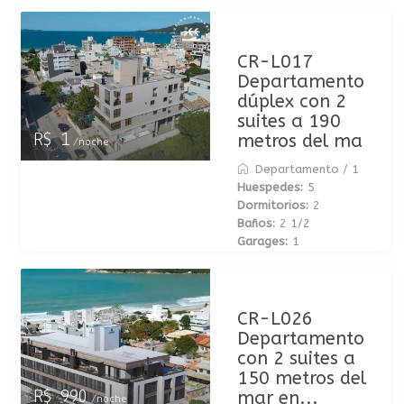
CR-L017
Departamento
dúplex con 2
suites a 190
metros del ma
R$ 1
/noche
Departamento
/
1
Huespedes:
5
Dormitorios:
2
Baños:
2 1/2
Garages:
1
CR-L026
Departamento
con 2 suites a
150 metros del
mar en...
R$ 990
/noche