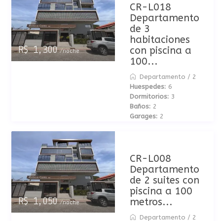
CR-L018
Departamento
de 3
habitaciones
con piscina a
R$ 1,300
/noche
100...
Departamento
/
2
Huespedes:
6
Dormitorios:
3
Baños:
2
Garages:
2
CR-L008
Departamento
de 2 suites con
piscina a 100
metros...
R$ 1,050
/noche
Departamento
/
2