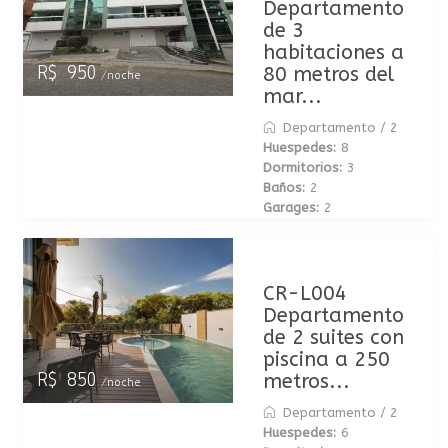
Departamento
de 3
habitaciones a
80 metros del
R$ 950
/noche
mar...
Departamento
/
2
Huespedes:
8
Dormitorios:
3
Baños:
2
Garages:
2
CR-L004
Departamento
de 2 suites con
piscina a 250
metros...
R$ 850
/noche
Departamento
/
2
Huespedes:
6