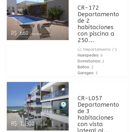
CR-172
Departamento
de 2
habitaciones
con piscina a
R$ 660
/noche
250...
Departamento
/
1
Huespedes:
6
Dormitorios:
2
Baños:
2
Garages:
1
CR-L057
Departamento
de 3
habitaciones
con vista
R$ 1,300
/noche
lateral al...