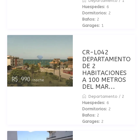
Departamento
/
1
Huespedes:
6
Dormitorios:
2
Baños:
2
Garages:
1
CR-L042
DEPARTAMENTO
DE 2
HABITACIONES
A 100 METROS
R$ 990
/noche
DEL MAR...
Departamento
/
2
Huespedes:
6
Dormitorios:
2
Baños:
2
Garages:
2