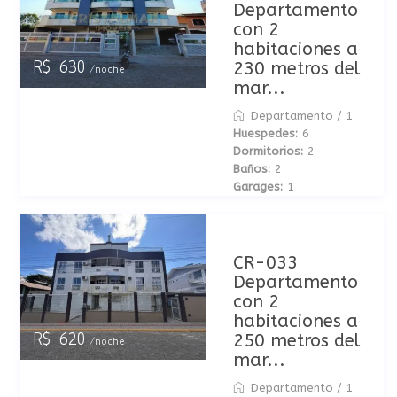
Departamento
con 2
habitaciones a
230 metros del
R$ 630
/noche
mar...
Departamento
/
1
Huespedes:
6
Dormitorios:
2
Baños:
2
Garages:
1
CR-033
Departamento
con 2
habitaciones a
250 metros del
R$ 620
/noche
mar...
Departamento
/
1