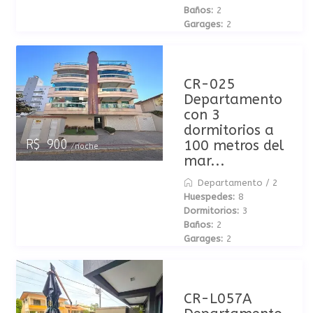
Baños:
2
Garages:
2
CR-025
Departamento
con 3
dormitorios a
100 metros del
R$ 900
/noche
mar...
Departamento
/
2
Huespedes:
8
Dormitorios:
3
Baños:
2
Garages:
2
CR-L057A