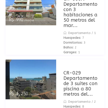
Departamento
con 3
habitaciones a
50 metros del
R$ 990
/noche
mar...
Departamento
/
1
Huespedes:
7
Dormitorios:
3
Baños:
2
Garages:
1
CR-029
Departamento
de 3 suites con
piscina a 80
metros del...
R$ 1,250
/noche
Departamento
/
2
Huespedes:
8