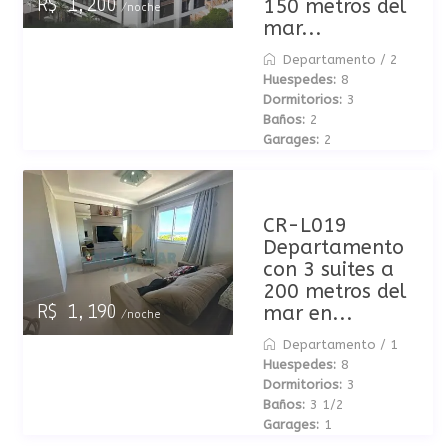
150 metros del
R$ 1,200
/noche
mar...
Departamento
/
2
Huespedes:
8
Dormitorios:
3
Baños:
2
Garages:
2
CR-L019
Departamento
con 3 suites a
200 metros del
mar en...
R$ 1,190
/noche
Departamento
/
1
Huespedes:
8
Dormitorios:
3
Baños:
3 1/2
Garages:
1