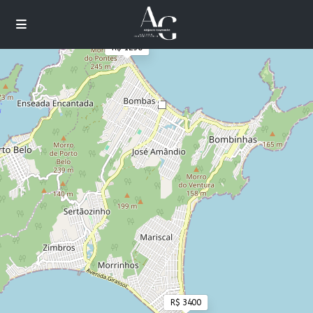
R$ 1250
4
Cargando mapas
R$ 3400