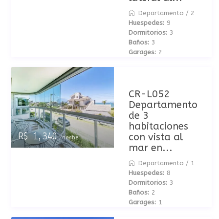
Departamento
/
2
Huespedes:
9
Dormitorios:
3
Baños:
3
Garages:
2
CR-L052
Departamento
de 3
habitaciones
con vista al
R$ 1,340
/noche
mar en...
Departamento
/
1
Huespedes:
8
Dormitorios:
3
Baños:
2
Garages:
1