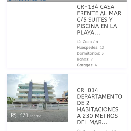
CR-134 CASA
FRENTE AL MAR
C/5 SUITES Y
PISCINA EN LA
PLAYA...
Casa
/
4
Huespedes:
12
Dormitorios:
5
Baños:
7
Garages:
4
CR-014
DEPARTAMENTO
DE 2
HABITACIONES
A 230 METROS
R$ 670
/noche
DEL MAR...