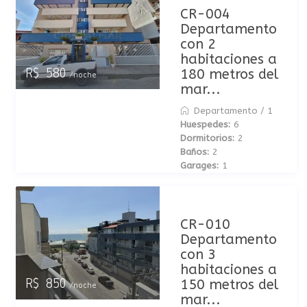
CR-004
Departamento
con 2
habitaciones a
180 metros del
R$ 580
/noche
mar...
Departamento
/
1
Huespedes:
6
Dormitorios:
2
Baños:
2
Garages:
1
CR-010
Departamento
con 3
habitaciones a
150 metros del
R$ 850
/noche
mar...