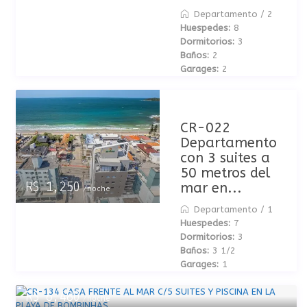
Departamento
/
2
Huespedes:
8
Dormitorios:
3
Baños:
2
Garages:
2
CR-022
Departamento
con 3 suites a
50 metros del
mar en...
R$ 1,250
/noche
Departamento
/
1
Huespedes:
7
Dormitorios:
3
Baños:
3 1/2
Garages:
1
R$ 6,480
/noche