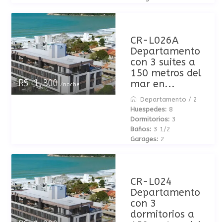
CR-L026A
Departamento
con 3 suites a
150 metros del
mar en...
R$ 1,300
/noche
Departamento
/
2
Huespedes:
8
Dormitorios:
3
Baños:
3 1/2
Garages:
2
CR-L024
Departamento
con 3
dormitorios a