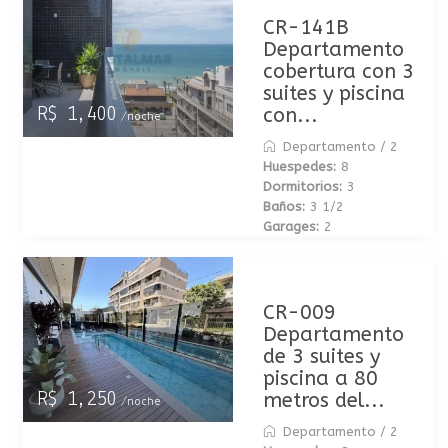
CR-141B
Departamento
cobertura con 3
suites y piscina
con...
R$ 1,400
/noche
Departamento
/
2
Huespedes:
8
Dormitorios:
3
Baños:
3 1/2
Garages:
2
CR-009
Departamento
de 3 suites y
piscina a 80
metros del...
R$ 1,250
/noche
Departamento
/
2