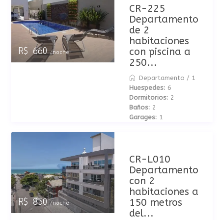
CR-225
Departamento
de 2
habitaciones
con piscina a
R$ 660
/noche
250...
Departamento
/
1
Huespedes:
6
Dormitorios:
2
Baños:
2
Garages:
1
CR-L010
Departamento
con 2
habitaciones a
150 metros
R$ 850
/noche
del...