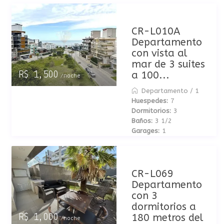
CR-L010A
Departamento
con vista al
mar de 3 suites
a 100...
R$ 1,500
/noche
Departamento
/
1
Huespedes:
7
Dormitorios:
3
Baños:
3 1/2
Garages:
1
CR-L069
Departamento
con 3
dormitorios a
180 metros del
R$ 1,000
/noche