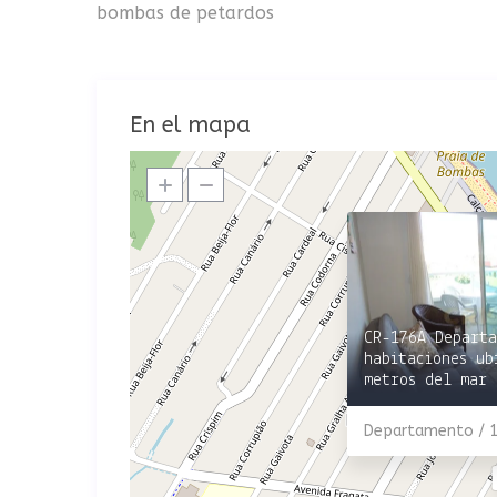
bombas de petardos
En el mapa
CR-176A Departa
habitaciones ub
metros del mar 
Departamento / 