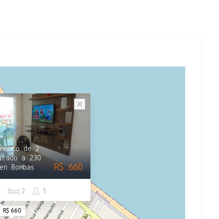
mento de 2
icado a 230
R$ 660
en Bombas
1
2
5
R$ 660