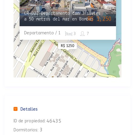
CR-022 Departamento con 3 suites
R$ 1,250
a 50 metros del mar en Bombas
Departamento / 1
3
7
R$ 1250
Detalles
46435
ID de propiedad:
3
Dormitorios: