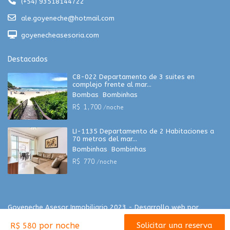
(+54) 93518144722
ale.goyeneche@hotmail.com
goyenecheasesoria.com
Destacados
C8-022 Departamento de 3 suites en
complejo frente al mar...
Bombas
,
Bombinhas
R$ 1,700
/noche
LI-1135 Departamento de 2 Habitaciones a
70 metros del mar...
Bombinhas
,
Bombinhas
R$ 770
/noche
Goyeneche Asesor Inmobiliario 2023 - Desarrollo web por
groowinstudio.com
por noche
Solicitar una reserva
R$ 580