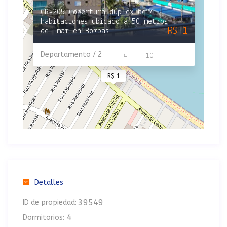
CR-205 Cobertura dúplex de 4
habitaciones ubicado a 50 metros
R$ 1
del mar en Bombas
Departamento / 2
4
10
R$ 1
Detalles
39549
ID de propiedad:
4
Dormitorios: