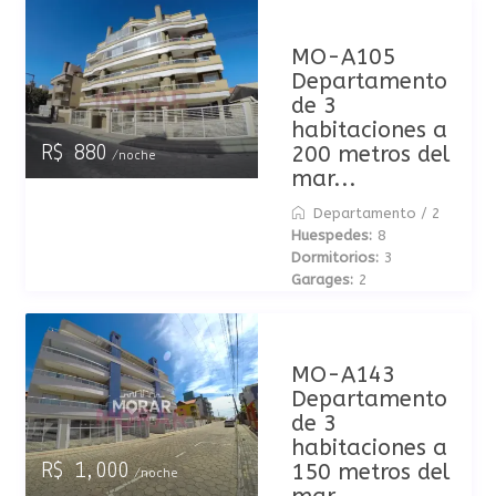
MO-A105
Departamento
de 3
habitaciones a
200 metros del
R$ 880
/noche
mar...
Departamento
/
2
Huespedes:
8
Dormitorios:
3
Garages:
2
MO-A143
Departamento
de 3
habitaciones a
150 metros del
R$ 1,000
/noche