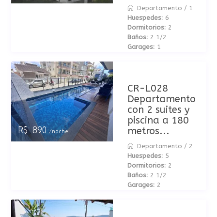
Departamento
/
1
Huespedes:
6
Dormitorios:
2
Baños:
2 1/2
Garages:
1
CR-L028
Departamento
con 2 suites y
piscina a 180
metros...
R$ 890
/noche
Departamento
/
2
Huespedes:
5
Dormitorios:
2
Baños:
2 1/2
Garages:
2