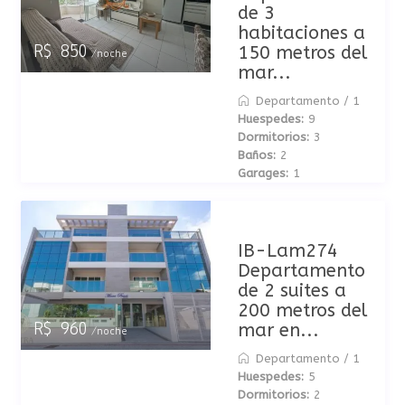
de 3
habitaciones a
150 metros del
R$ 850
/noche
mar...
Departamento
/
1
Huespedes:
9
Dormitorios:
3
Baños:
2
Garages:
1
IB-Lam274
Departamento
de 2 suites a
200 metros del
mar en...
R$ 960
/noche
Departamento
/
1
Huespedes:
5
Dormitorios:
2