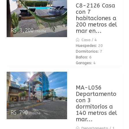
C8-2126 Casa
con 7
habitaciones a
200 metros del
mar en...
R$ 3,200
/noche
Casa
/
4
Huespedes:
20
Dormitorios:
7
Baños:
6
Garages:
4
MA-L056
Departamento
con 3
dormitorios a
140 metros del
R$ 790
/noche
mar...
Departamento
/
1