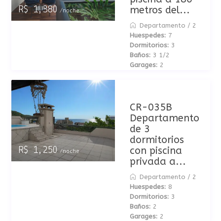
metros del...
R$ 1,380
/noche
Departamento
/
2
Huespedes:
7
Dormitorios:
3
Baños:
3 1/2
Garages:
2
CR-035B
Departamento
de 3
dormitorios
con piscina
R$ 1,250
/noche
privada a...
Departamento
/
2
Huespedes:
8
Dormitorios:
3
Baños:
2
Garages:
2