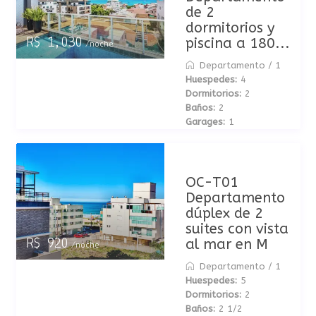
de 2
dormitorios y
piscina a 180...
R$ 1,030
/noche
Departamento
/
1
Huespedes:
4
Dormitorios:
2
Baños:
2
Garages:
1
OC-T01
Departamento
dúplex de 2
suites con vista
al mar en M
R$ 920
/noche
Departamento
/
1
Huespedes:
5
Dormitorios:
2
Baños:
2 1/2