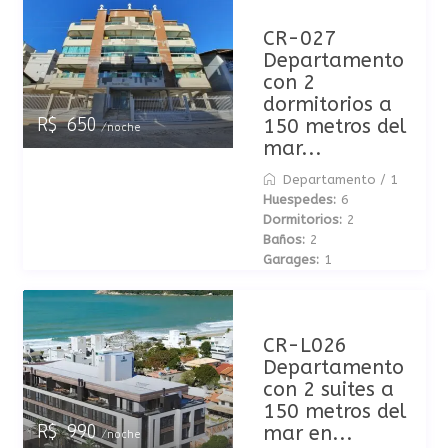
CR-027
Departamento
con 2
dormitorios a
150 metros del
R$ 650
/noche
mar...
Departamento
/
1
Huespedes:
6
Dormitorios:
2
Baños:
2
Garages:
1
CR-L026
Departamento
con 2 suites a
150 metros del
mar en...
R$ 990
/noche