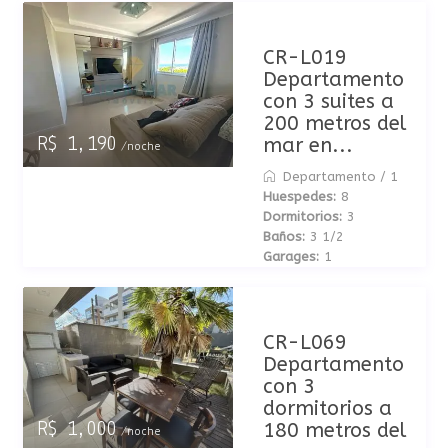
CR-L019
Departamento
con 3 suites a
200 metros del
mar en...
R$ 1,190
/noche
Departamento
/
1
Huespedes:
8
Dormitorios:
3
Baños:
3 1/2
Garages:
1
CR-L069
Departamento
con 3
dormitorios a
180 metros del
R$ 1,000
/noche