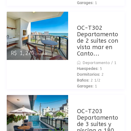
Garages:
1
OC-T302
Departamento
de 2 suites con
vista mar en
Canto...
R$ 1,270
/noche
Departamento
/
1
Huespedes:
5
Dormitorios:
2
Baños:
2 1/2
Garages:
1
OC-T203
Departamento
de 3 suites y
piscina a 180