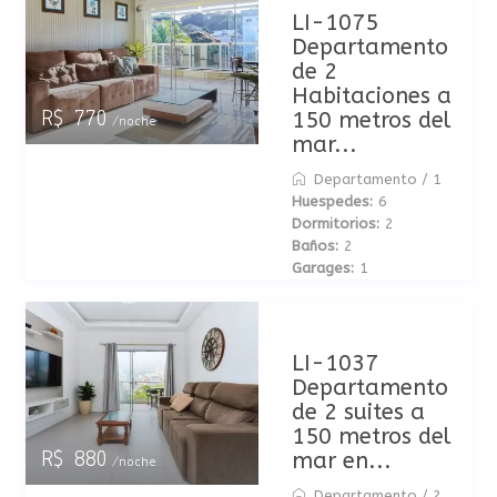
LI-1075
Departamento
de 2
Habitaciones a
150 metros del
R$ 770
/noche
mar...
Departamento
/
1
Huespedes:
6
Dormitorios:
2
Baños:
2
Garages:
1
LI-1037
Departamento
de 2 suites a
150 metros del
mar en...
R$ 880
/noche
Departamento
/
2