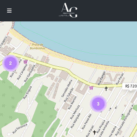
Cargando mapas
2
R$ 720
3