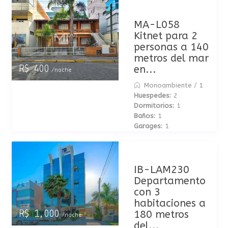
MA-L058
Kitnet para 2
personas a 140
metros del mar
en...
R$ 400
/noche
Monoambiente
/
1
Huespedes:
2
Dormitorios:
1
Baños:
1
Garages:
1
IB-LAM230
Departamento
con 3
habitaciones a
180 metros
R$ 1,000
/noche
del...