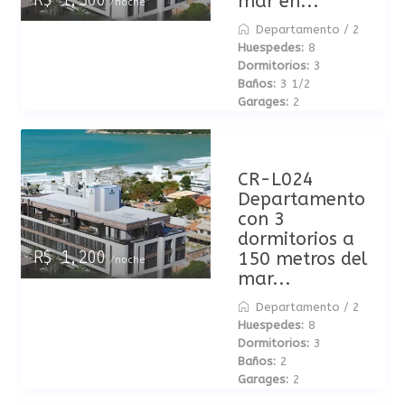
mar en...
R$ 1,300
/noche
Departamento
/
2
Huespedes:
8
Dormitorios:
3
Baños:
3 1/2
Garages:
2
CR-L024
Departamento
con 3
dormitorios a
150 metros del
R$ 1,200
/noche
mar...
Departamento
/
2
Huespedes:
8
Dormitorios:
3
Baños:
2
Garages:
2