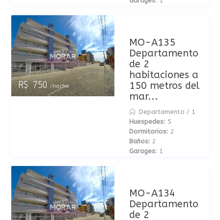
Garages:
1
MO-A135
Departamento
de 2
habitaciones a
150 metros del
R$ 750
/noche
mar...
Departamento
/
1
Huespedes:
5
Dormitorios:
2
Baños:
2
Garages:
1
MO-A134
Departamento
de 2