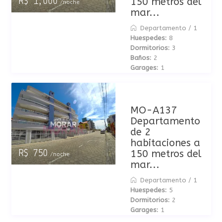
150 metros del
R$ 1,000
/noche
mar...
Departamento
/
1
Huespedes:
8
Dormitorios:
3
Baños:
2
Garages:
1
MO-A137
Departamento
de 2
habitaciones a
150 metros del
R$ 750
/noche
mar...
Departamento
/
1
Huespedes:
5
Dormitorios:
2
Garages:
1