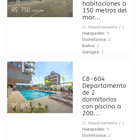
habitaciones a
150 metros del
R$ 750
/noche
mar...
Departamento
/
1
Huespedes:
5
Dormitorios:
2
Baños:
2
Garages:
1
C8-604
Departamento
de 2
dormitorios
con piscina a
R$ 890
/noche
200...
Departamento
/
1
Huespedes:
5
Dormitorios:
2