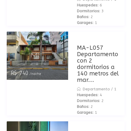
Huespedes:
6
Dormitorios:
3
Baños:
2
Garages:
1
MA-L057
Departamento
con 2
dormitorios a
140 metros del
R$ 740
/noche
mar...
Departamento
/
1
Huespedes:
4
Dormitorios:
2
Baños:
2
Garages:
1