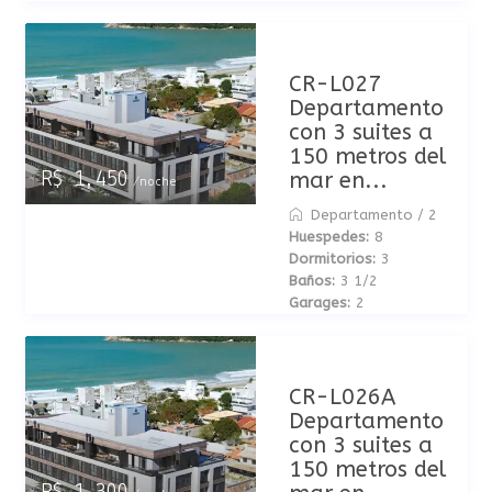
CR-L027
Departamento
con 3 suites a
150 metros del
mar en...
R$ 1,450
/noche
Departamento
/
2
Huespedes:
8
Dormitorios:
3
Baños:
3 1/2
Garages:
2
CR-L026A
Departamento
con 3 suites a
150 metros del