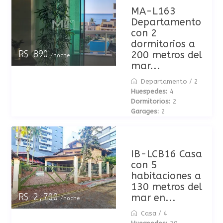
MA-L163
Departamento
con 2
dormitorios a
200 metros del
R$ 890
/noche
mar...
Departamento
/
2
Huespedes:
4
Dormitorios:
2
Garages:
2
IB-LCB16 Casa
con 5
habitaciones a
130 metros del
mar en...
R$ 2,700
/noche
Casa
/
4