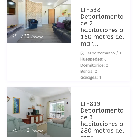
LI-598
Departamento
de 2
habitaciones a
150 metros del
R$ 720
/noche
mar...
Departamento
/
1
Huespedes:
6
Dormitorios:
2
Baños:
2
Garages:
1
LI-819
Departamento
de 3
habitaciones a
280 metros del
R$ 990
/noche