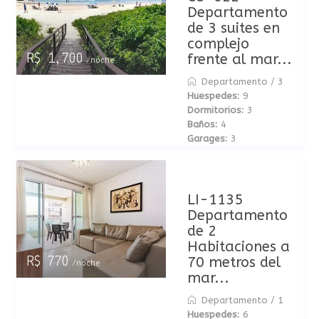
Departamento
de 3 suites en
complejo
frente al mar...
R$ 1,700
/noche
Departamento
/
3
Huespedes:
9
Dormitorios:
3
Baños:
4
Garages:
3
LI-1135
Departamento
de 2
Habitaciones a
70 metros del
R$ 770
/noche
mar...
Departamento
/
1
Huespedes:
6