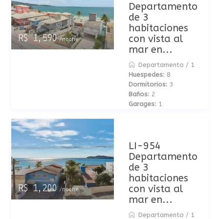
Departamento
de 3
habitaciones
con vista al
R$ 1,590
/noche
mar en...
Departamento
/
1
Huespedes:
8
Dormitorios:
3
Baños:
2
Garages:
1
LI-954
Departamento
de 3
habitaciones
con vista al
R$ 1,200
/noche
mar en...
Departamento
/
1