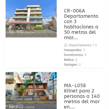
CR-006A
Departamento
con 3
habitaciones a
50 metros del
R$ 990
/noche
mar...
Departamento
/
1
Huespedes:
7
Dormitorios:
3
Baños:
2
Garages:
1
MA-L058
Kitnet para 2
personas a 140
metros del mar
en...
R$ 400
/noche