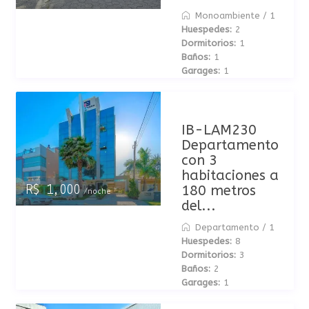
Monoambiente
/
1
Huespedes:
2
Dormitorios:
1
Baños:
1
Garages:
1
IB-LAM230
Departamento
con 3
habitaciones a
180 metros
R$ 1,000
/noche
del...
Departamento
/
1
Huespedes:
8
Dormitorios:
3
Baños:
2
Garages:
1