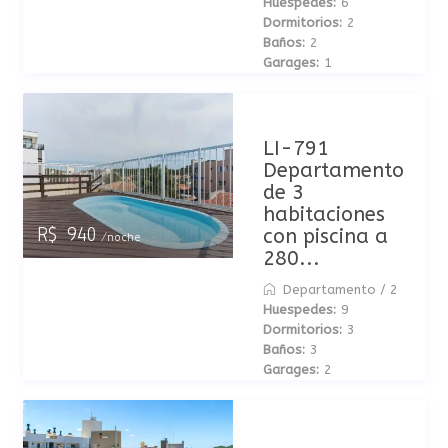
Huespedes:
6
Dormitorios:
2
Baños:
2
Garages:
1
LI-791
Departamento
de 3
habitaciones
con piscina a
R$ 940
/noche
280...
Departamento
/
2
Huespedes:
9
Dormitorios:
3
Baños:
3
Garages:
2