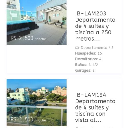
IB-LAM203
Departamento
de 4 suites y
piscina a 250
metros...
R$ 2,500
/noche
Departamento
/
2
Huespedes:
15
Dormitorios:
4
Baños:
4 1/2
Garages:
2
IB-LAM194
Departamento
de 4 suites y
piscina con
vista al...
R$ 2,500
/noche