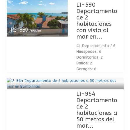
LI-590
Departamento
de 2
habitaciones
con vista al
R$ 880
/noche
mar en...
Departamento
/
6
Huespedes:
6
Dormitorios:
2
Baños:
2
Garages:
6
R$ 820
/noche
LI-964
Departamento
de 2
habitaciones a
50 metros del
mar...