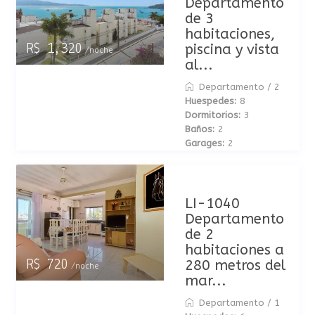
Departamento
de 3
habitaciones,
piscina y vista
R$ 1,320
/noche
al...
Departamento
/
2
Huespedes:
8
Dormitorios:
3
Baños:
2
Garages:
2
LI-1040
Departamento
de 2
habitaciones a
280 metros del
R$ 720
/noche
mar...
Departamento
/
1