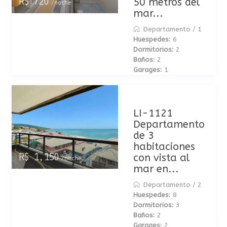
50 metros del
R$ 720
/noche
mar...
Departamento
/
1
Huespedes:
6
Dormitorios:
2
Baños:
2
Garages:
1
LI-1121
Departamento
de 3
habitaciones
con vista al
R$ 1,150
/noche
mar en...
Departamento
/
2
Huespedes:
8
Dormitorios:
3
Baños:
2
Garages:
2