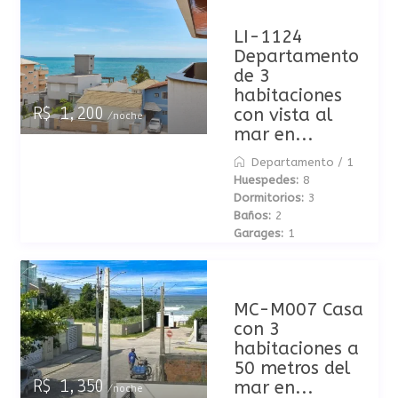
LI-1124
Departamento
de 3
habitaciones
con vista al
R$ 1,200
/noche
mar en...
Departamento
/
1
Huespedes:
8
Dormitorios:
3
Baños:
2
Garages:
1
MC-M007 Casa
con 3
habitaciones a
50 metros del
mar en...
R$ 1,350
/noche