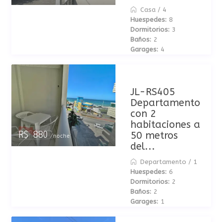
Casa
/
4
Huespedes:
8
Dormitorios:
3
Baños:
2
Garages:
4
JL-RS405
Departamento
con 2
habitaciones a
50 metros
R$ 880
/noche
del...
Departamento
/
1
Huespedes:
6
Dormitorios:
2
Baños:
2
Garages:
1