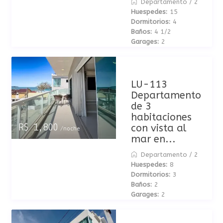
Departamento
/
2
Huespedes:
15
Dormitorios:
4
Baños:
4 1/2
Garages:
2
LU-113
Departamento
de 3
habitaciones
con vista al
R$ 1,800
/noche
mar en...
Departamento
/
2
Huespedes:
8
Dormitorios:
3
Baños:
2
Garages:
2