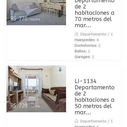
Departamento
de 2
habitaciones a
70 metros del
R$ 770
/noche
mar...
Departamento
/
1
Huespedes:
6
Dormitorios:
2
Baños:
2
Garages:
1
LI-1134
Departamento
de 2
habitaciones a
50 metros del
R$ 720
/noche
mar...
Departamento
/
1
Huespedes:
6