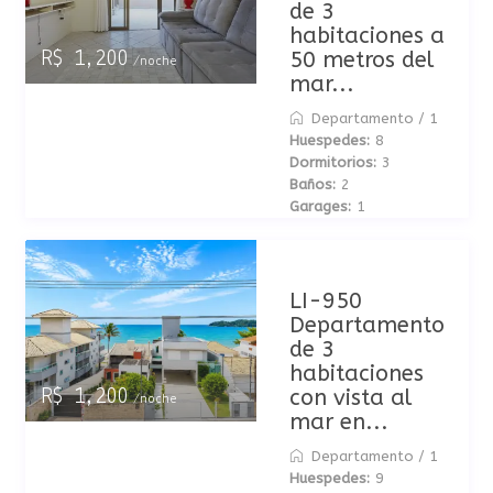
de 3
habitaciones a
50 metros del
R$ 1,200
/noche
mar...
Departamento
/
1
Huespedes:
8
Dormitorios:
3
Baños:
2
Garages:
1
LI-950
Departamento
de 3
habitaciones
con vista al
R$ 1,200
/noche
mar en...
Departamento
/
1
Huespedes:
9