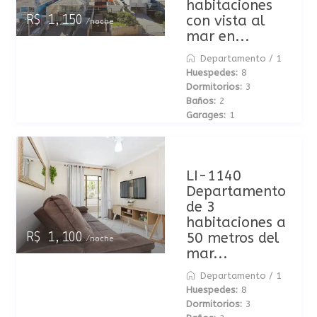
habitaciones
con vista al
R$ 1,150
/noche
mar en...
Departamento
/
1
Huespedes:
8
Dormitorios:
3
Baños:
2
Garages:
1
LI-1140
Departamento
de 3
habitaciones a
50 metros del
R$ 1,100
/noche
mar...
Departamento
/
1
Huespedes:
8
Dormitorios:
3