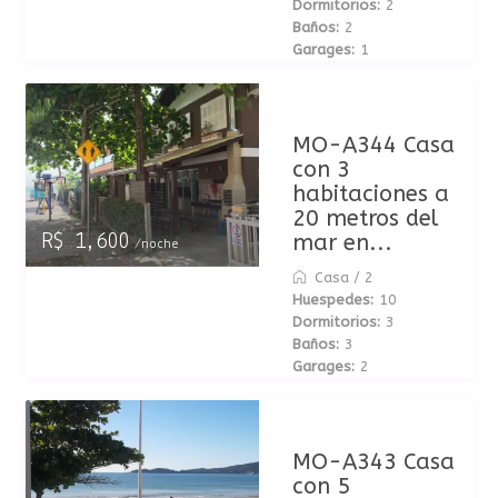
Dormitorios:
2
Baños:
2
Garages:
1
MO-A344 Casa
con 3
habitaciones a
20 metros del
mar en...
R$ 1,600
/noche
Casa
/
2
Huespedes:
10
Dormitorios:
3
Baños:
3
Garages:
2
MO-A343 Casa
con 5