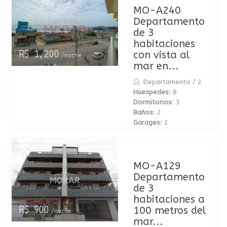
MO-A240
Departamento
de 3
habitaciones
con vista al
R$ 1,200
/noche
mar en...
Departamento
/
2
Huespedes:
8
Dormitorios:
3
Baños:
2
Garages:
2
MO-A129
Departamento
de 3
habitaciones a
100 metros del
R$ 900
/noche
mar...