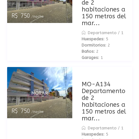
de 2
habitaciones a
150 metros del
R$ 750
/noche
mar...
Departamento
/
1
Huespedes:
5
Dormitorios:
2
Baños:
2
Garages:
1
MO-A134
Departamento
de 2
habitaciones a
150 metros del
R$ 750
/noche
mar...
Departamento
/
1
Huespedes:
5