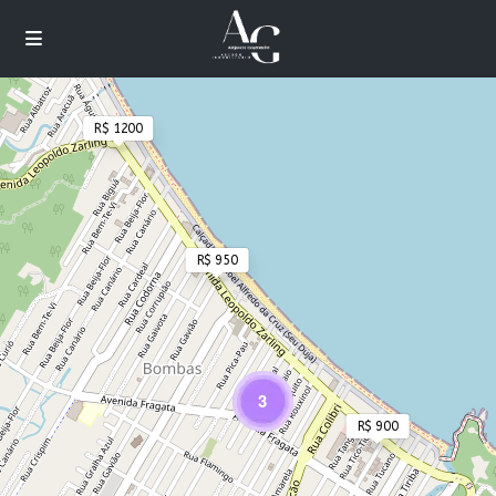
R$ 1200
Cargando mapas
R$ 950
3
R$ 900