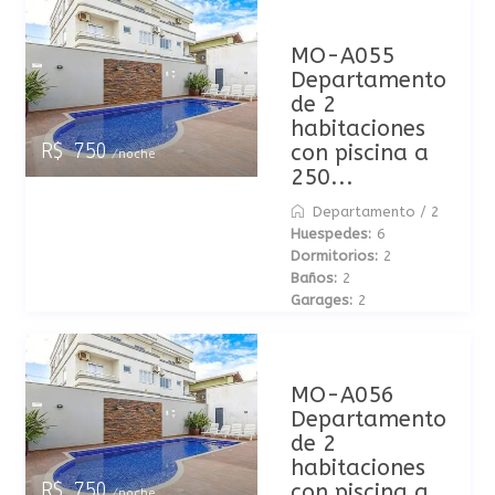
MO-A055
Departamento
de 2
habitaciones
con piscina a
R$ 750
/noche
250...
Departamento
/
2
Huespedes:
6
Dormitorios:
2
Baños:
2
Garages:
2
MO-A056
Departamento
de 2
habitaciones
con piscina a
R$ 750
/noche