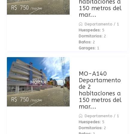
habitaciones a
150 metros del
R$ 750
/noche
mar...
Departamento
/
1
Huespedes:
5
Dormitorios:
2
Baños:
2
Garages:
1
MO-A140
Departamento
de 2
habitaciones a
150 metros del
R$ 750
/noche
mar...
Departamento
/
1
Huespedes:
5
Dormitorios:
2
Baños:
2