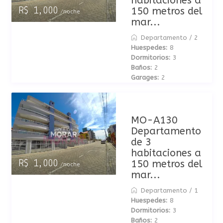
habitaciones a
150 metros del
R$ 1,000
/noche
mar...
Departamento
/
2
Huespedes:
8
Dormitorios:
3
Baños:
2
Garages:
2
MO-A130
Departamento
de 3
habitaciones a
150 metros del
R$ 1,000
/noche
mar...
Departamento
/
1
Huespedes:
8
Dormitorios:
3
Baños:
2