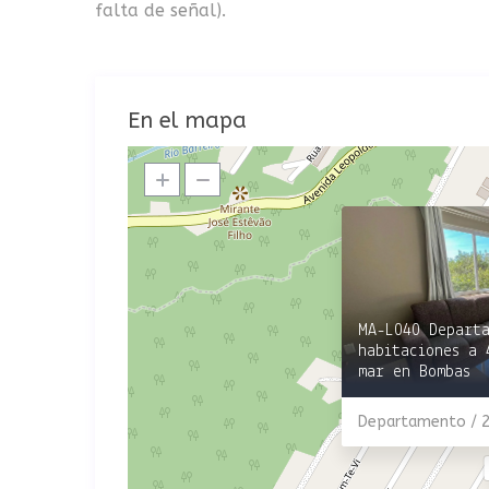
falta de señal).
En el mapa
MA-L040 Depart
habitaciones a 
mar en Bombas
Departamento / 