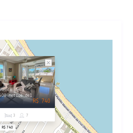
amento de 3
400 metros del
R$ 740
2
3
7
R$ 740