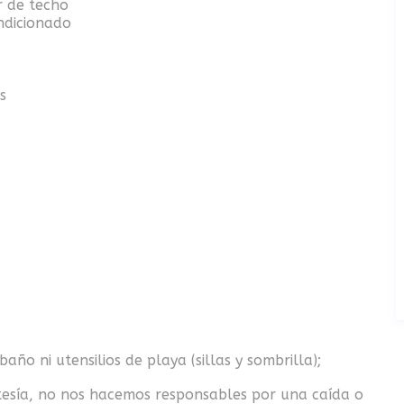
r de techo
ndicionado
s
ño ni utensilios de playa (sillas y sombrilla);
tesía, no nos hacemos responsables por una caída o