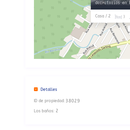
dormitorios en 
Casa / 2
3
Detalles
38029
ID de propiedad:
2
Los baños: