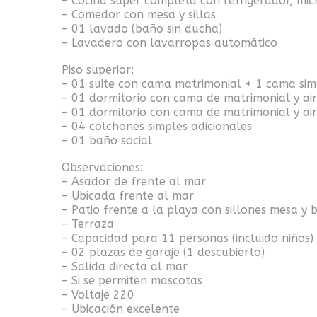
– Cocina super completa con refrigerador, mic
– Comedor con mesa y sillas
– 01 lavado (baño sin ducha)
– Lavadero con lavarropas automático
Piso superior:
– 01 suite con cama matrimonial + 1 cama simp
– 01 dormitorio con cama de matrimonial y ai
– 01 dormitorio con cama de matrimonial y ai
– 04 colchones simples adicionales
– 01 baño social
Observaciones:
– Asador de frente al mar
– Ubicada frente al mar
– Patio frente a la playa con sillones mesa y 
– Terraza
– Capacidad para 11 personas (incluido niños)
– 02 plazas de garaje (1 descubierto)
– Salida directa al mar
– Si se permiten mascotas
– Voltaje 220
– Ubicación excelente