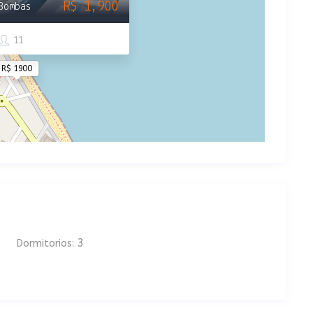
R$ 1,900
Bombas
11
R$ 1900
3
Dormitorios: