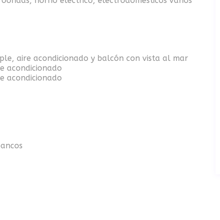
roondas, horno eléctrico, electrodomésticos varios
le, aire acondicionado y balcón con vista al mar
re acondicionado
re acondicionado
bancos