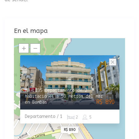
En el mapa
MA-L135 Departamento de 2
habitaciones a 50 metros del mar
R$ 890
en Bombas
Departamento / 1
2
5
R$ 890