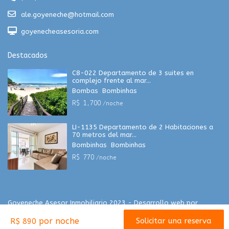
ale.goyeneche@hotmail.com
goyenecheasesoria.com
Destacados
C8-022 Departamento de 3 suites en
complejo frente al mar...
Bombas
,
Bombinhas
R$ 1,700
/noche
LI-1135 Departamento de 2 Habitaciones a
70 metros del mar...
Bombinhas
,
Bombinhas
R$ 770
/noche
Goyeneche Asesor Inmobiliario 2023 - Desarrollo web por
groowinstudio.com
por noche
Solicitar una reserva
R$ 890