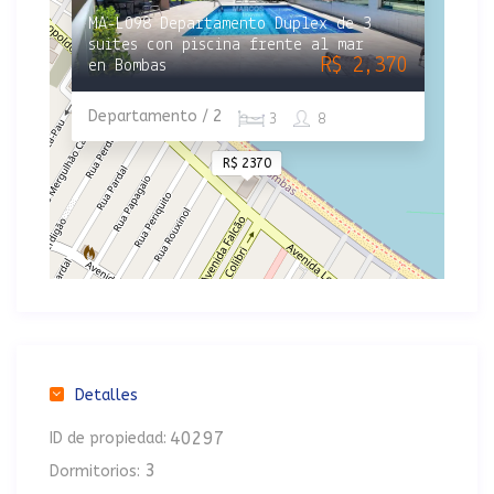
MA-L098 Departamento Duplex de 3
suites con piscina frente al mar
R$ 2,370
en Bombas
Departamento / 2
3
8
R$ 2370
Detalles
40297
ID de propiedad:
3
Dormitorios: