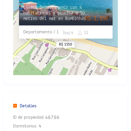
LI-966 Departamento con 4
habitaciones y piscina a 50
R$ 1,550
metros del mar en Bombinhas
Departamento / 1
4
12
R$ 1550
Detalles
46766
ID de propiedad:
4
Dormitorios: