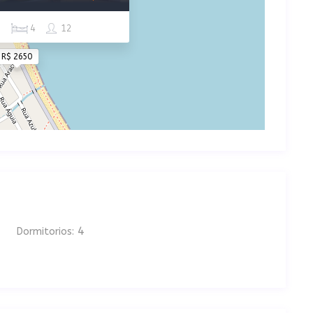
1
4
12
R$ 2650
4
Dormitorios: