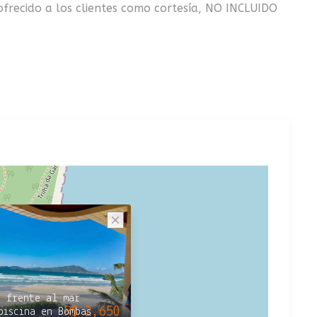
, ofrecido a los clientes como cortesía, NO INCLUIDO
x frente al mar
R$ 2,650
piscina en Bombas