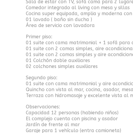
Sala de estar con TV, sofá cama para 2 lugare
Comedor integrado al living con mesa y sillas
Cocina super equipada, amplia y moderna co
01 lavado ( baño sin ducha )
Área de servicio con lavadora
Primer piso:
01 suite con cama matrimonial + 1 sofá para d
01 suite con 2 camas simples, aire acondiciona
01 suite con 2 camas simples y aire acondicio
01 Colchón doble auxiliares
02 colchones simples auxiliares
Segundo piso:
01 suite con cama matrimonial y aire acondic
Quincho con vista al mar, cocina, asador, mesa,
Terraza con hidromasaje y excelente vista al 
Observaciones:
Capacidad 12 personas (habiendo niños)
El complejo cuenta con piscina y asador
Jardín de frente al mar
Garaje para 1 vehículo (entra camioneta)