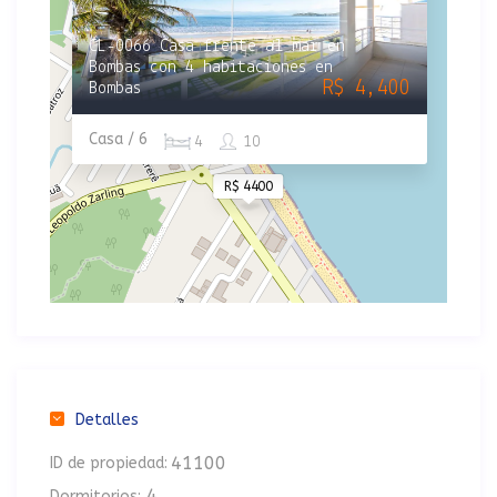
CL-0066 Casa frente al mar en
Bombas con 4 habitaciones en
R$ 4,400
Bombas
Casa / 6
4
10
R$ 4400
Detalles
41100
ID de propiedad:
4
Dormitorios: