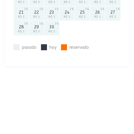
R$ 1
R$ 1
R$ 1
R$ 1
R$ 1
R$ 1
R$ 1
1
1
1
1
1
1
1
21
22
23
24
25
26
27
R$ 1
R$ 1
R$ 1
R$ 1
R$ 1
R$ 1
R$ 1
1
1
1
28
29
30
R$ 1
R$ 1
R$ 1
pasado
hoy
reservado