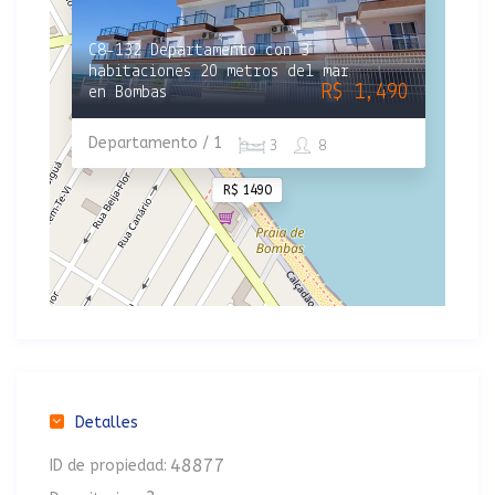
C8-132 Departamento con 3
habitaciones 20 metros del mar
R$ 1,490
en Bombas
Departamento / 1
3
8
R$ 1490
Detalles
48877
ID de propiedad: