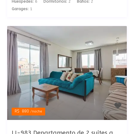
Huespedes:
6
Dormitorios:
2
Baños:
2
Garages:
1
R$ 880
/noche
LI-983 Departamento de 2 suites a